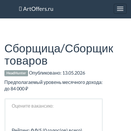
ArtOffers.ru
Toggl
navig
Сборщица/Сборщик
товаров
Опубликовано:
13.05.2026
HeadHunter
Предполагаемый уровень месячного дохода:
до 84 000 ₽
Оцените вакансию:
Рейтинг:
0.0
/5 (0 голос(ов) всего)