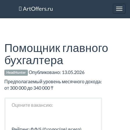
ArtOffers.ru
Toggl
navig
Помощник главного
бухгалтера
Опубликовано:
13.05.2026
HeadHunter
Предполагаемый уровень месячного дохода:
от 300 000 до 340 000 ₸
Оцените вакансию:
Рейтинг:
0.0
/5 (0 голос(ов) всего)