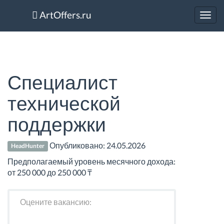
ArtOffers.ru
Toggl
navig
Специалист
технической
поддержки
Опубликовано:
24.05.2026
HeadHunter
Предполагаемый уровень месячного дохода:
от 250 000 до 250 000 ₸
Оцените вакансию: