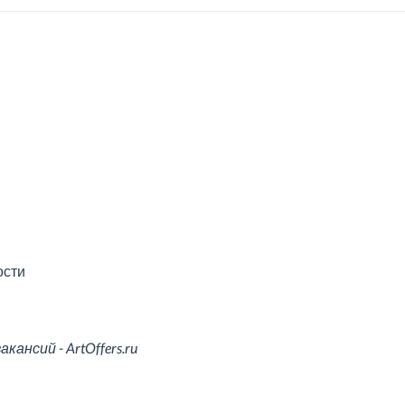
ости
ансий - ArtOffers.ru