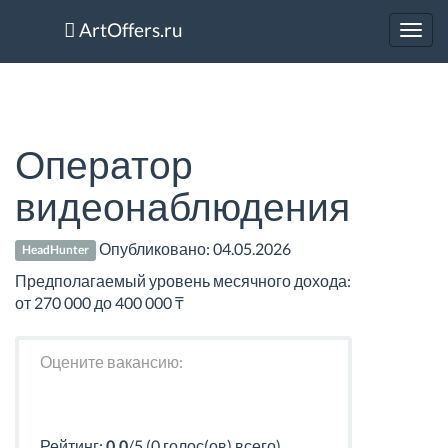
ArtOffers.ru
Toggl
navig
Оператор
видеонаблюдения
Опубликовано:
04.05.2026
HeadHunter
Предполагаемый уровень месячного дохода:
от 270 000 до 400 000 ₸
Оцените вакансию:
Рейтинг:
0.0
/5 (0 голос(ов) всего)