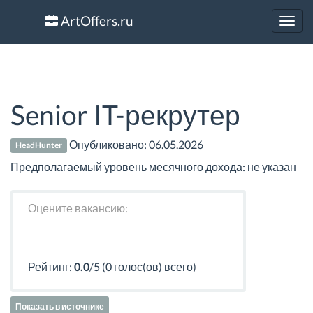
ArtOffers.ru
Toggl
navig
Senior IT-рекрутер
Опубликовано:
06.05.2026
HeadHunter
Предполагаемый уровень месячного дохода: не указан
Оцените вакансию:
Рейтинг:
0.0
/5 (0 голос(ов) всего)
Показать в источнике