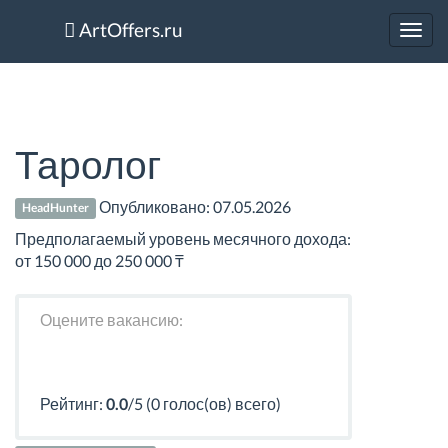
ArtOffers.ru
Toggl
navig
Таролог
Опубликовано:
07.05.2026
HeadHunter
Предполагаемый уровень месячного дохода:
от 150 000 до 250 000 ₸
Оцените вакансию:
Рейтинг:
0.0
/5 (0 голос(ов) всего)