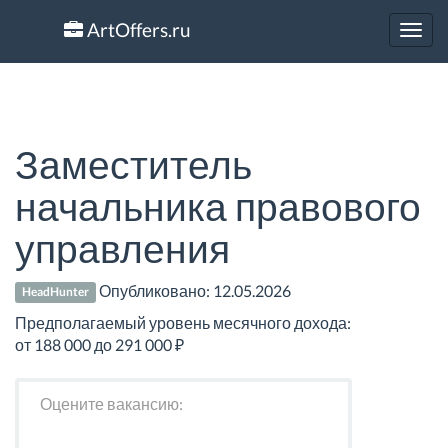
ArtOffers.ru
Toggl
navig
Заместитель
начальника правового
управления
Опубликовано:
12.05.2026
HeadHunter
Предполагаемый уровень месячного дохода:
от 188 000 до 291 000 ₽
Оцените вакансию: