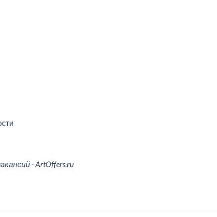
ости
ансий - ArtOffers.ru