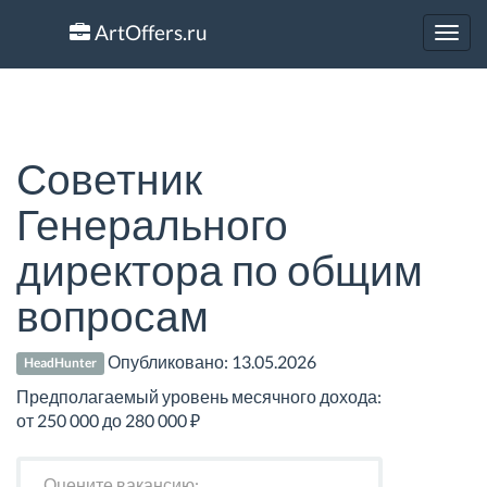
ArtOffers.ru
Toggl
navig
Советник
Генерального
директора по общим
вопросам
Опубликовано:
13.05.2026
HeadHunter
Предполагаемый уровень месячного дохода:
от 250 000 до 280 000 ₽
Оцените вакансию: