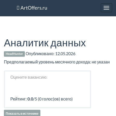
ArtOffers.ru
Toggl
navig
Аналитик данных
Опубликовано:
12.05.2026
HeadHunter
Предполагаемый уровень месячного дохода: не указан
Оцените вакансию:
Рейтинг:
0.0
/5 (0 голос(ов) всего)
Показать в источнике