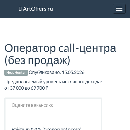
ArtOffers.ru
Toggl
navig
Оператор call-центра
(без продаж)
Опубликовано:
15.05.2026
HeadHunter
Предполагаемый уровень месячного дохода:
от 37 000 до 69 700 ₽
Оцените вакансию:
Рейтинг:
0.0
/5 (0 голос(ов) всего)