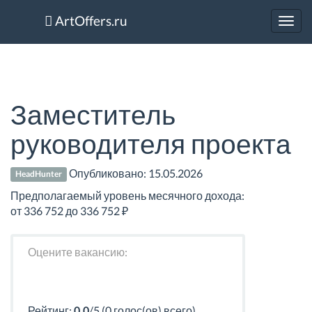
ArtOffers.ru
Toggl
navig
Заместитель
руководителя проекта
Опубликовано:
15.05.2026
HeadHunter
Предполагаемый уровень месячного дохода:
от 336 752 до 336 752 ₽
Оцените вакансию:
Рейтинг:
0.0
/5 (0 голос(ов) всего)