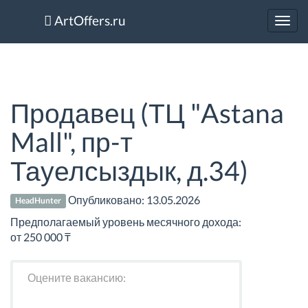
ArtOffers.ru
Toggl
navig
Продавец (ТЦ "Astana
Mall", пр-т
Тауелсыздык, д.34)
Опубликовано:
13.05.2026
HeadHunter
Предполагаемый уровень месячного дохода:
от 250 000 ₸
Оцените вакансию: