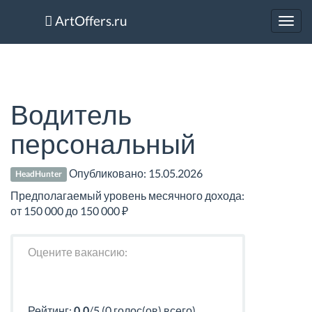
ArtOffers.ru
Toggl
navig
Водитель
персональный
Опубликовано:
15.05.2026
HeadHunter
Предполагаемый уровень месячного дохода:
от 150 000 до 150 000 ₽
Оцените вакансию:
Рейтинг:
0.0
/5 (0 голос(ов) всего)