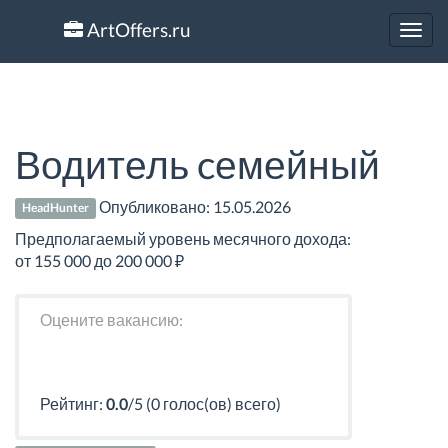
ArtOffers.ru
Toggl
navig
Водитель cемейный
Опубликовано:
15.05.2026
HeadHunter
Предполагаемый уровень месячного дохода:
от 155 000 до 200 000 ₽
Оцените вакансию:
Рейтинг:
0.0
/5 (0 голос(ов) всего)