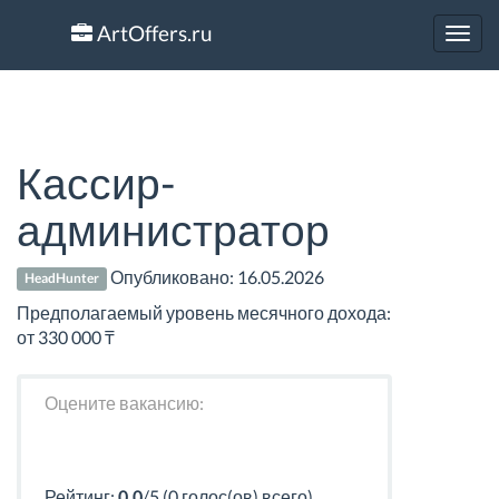
ArtOffers.ru
Toggl
navig
Кассир-
администратор
Опубликовано:
16.05.2026
HeadHunter
Предполагаемый уровень месячного дохода:
от 330 000 ₸
Оцените вакансию:
Рейтинг:
0.0
/5 (0 голос(ов) всего)