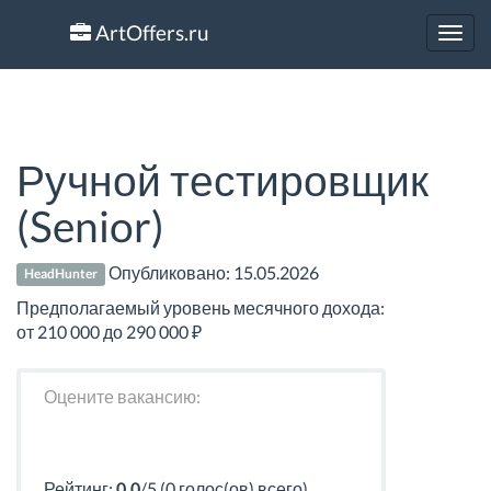
ArtOffers.ru
Toggl
navig
Ручной тестировщик
(Senior)
Опубликовано:
15.05.2026
HeadHunter
Предполагаемый уровень месячного дохода:
от 210 000 до 290 000 ₽
Оцените вакансию:
Рейтинг:
0.0
/5 (0 голос(ов) всего)