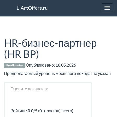
ArtOffers.ru
Toggl
navig
HR-бизнес-партнер
(HR BP)
Опубликовано:
18.05.2026
HeadHunter
Предполагаемый уровень месячного дохода: не указан
Оцените вакансию:
Рейтинг:
0.0
/5 (0 голос(ов) всего)