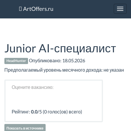
ArtOffers.ru
Toggl
navig
Junior AI-специалист
Опубликовано:
18.05.2026
HeadHunter
Предполагаемый уровень месячного дохода: не указан
Оцените вакансию:
Рейтинг:
0.0
/5 (0 голос(ов) всего)
Показать в источнике