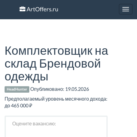
ArtOffers.ru
Toggl
navig
Комплектовщик на
склад Брендовой
одежды
Опубликовано:
19.05.2026
HeadHunter
Предполагаемый уровень месячного дохода:
до 465 000 ₽
Оцените вакансию: