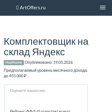
ArtOffers.ru
Toggl
navig
Комплектовщик на
склад Яндекс
Опубликовано:
19.05.2026
HeadHunter
Предполагаемый уровень месячного дохода:
до 455 000 ₽
Оцените вакансию:
Рейтинг:
0.0
/5 (0 голос(ов) всего)