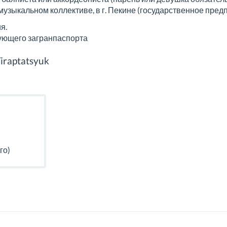
музыкальном коллективе, в г. Пекине (государственное предпр
я.
ющего загранпаспорта
/iraptatsyuk
го)