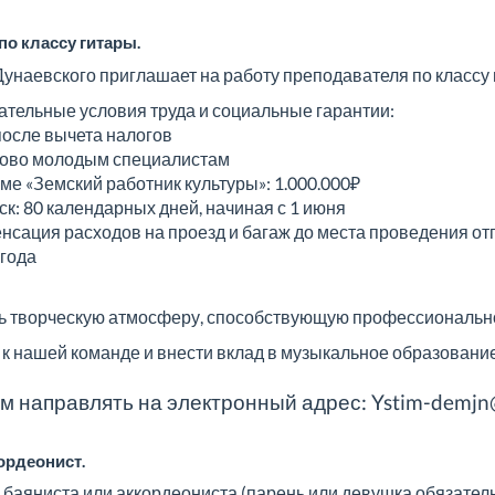
по классу гитары.
Дунаевского приглашает на работу преподавателя по классу 
тельные условия труда и социальные гарантии:
 после вычета налогов
зово молодым специалистам
ме «Земский работник культуры»: 1.000.000₽
к: 80 календарных дней, начиная с 1 июня
енсация расходов на проезд и багаж до места проведения отп
 года
ь творческую атмосферу, способствующую профессионально
к нашей команде и внести вклад в музыкальное образовани
м направлять на электронный адрес: Ystim-demjn
кордеонист.
 баяниста или аккордеониста (парень или девушка обязател