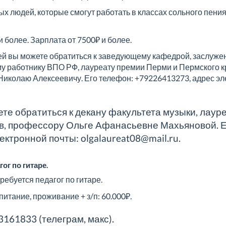
х людей, которые смогут работать в классах сольного пени
 и более. Зарплата от 7500₽ и более.
й вы можете обратиться к заведующему кафедрой, заслужен
у работнику ВПО РФ, лауреату премии Перми и Пермского кр
Николаю Алексеевичу. Его телефон: +79226413273, адрес эл
ете обратиться к декану факультета музыки, лау
в, профессору Ольге Афанасьевне Махьяновой. 
ктронной почты: olgalaureat08@mail.ru.
ог по гитаре.
ребуется педагог по гитаре.
питание, проживание + з/п: 60.000₽.
161833 (телеграм, макс).