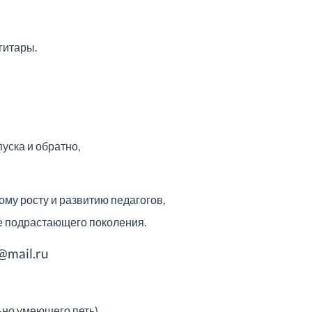
гитары.
уска и обратно,
му росту и развитию педагогов,
е подрастающего поколения.
@mail.ru
ьно умеющего петь)