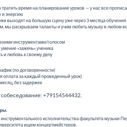
о тратить время на планирование уроков — у нас все пропис
у и энергию
ники выходят на большую сцену уже через 3 месяца обучения
ам, мы раскрываем таланты и учим любить музыку в любом в
воими инструментами/голосом
 умение «зажечь» ученика
ть и любовь к своему делу
график (по договоренности)
ная оплата за каждый проведенный урок)
 месяц, без задержек
а собеседование: +79154544432.
еры.
 инструментального исполнительства факультета музыки Пе
ниверситета ищем концертмейстеров.