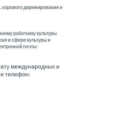
я, хорового дирижирования и
ному работнику культуры
ая в сфере культуры и
ектронной почты:
реату международных и
Ее телефон: