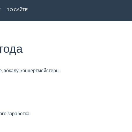
Е
О САЙТЕ
года
е, вокалу, концертмейстеры,
ого заработка.