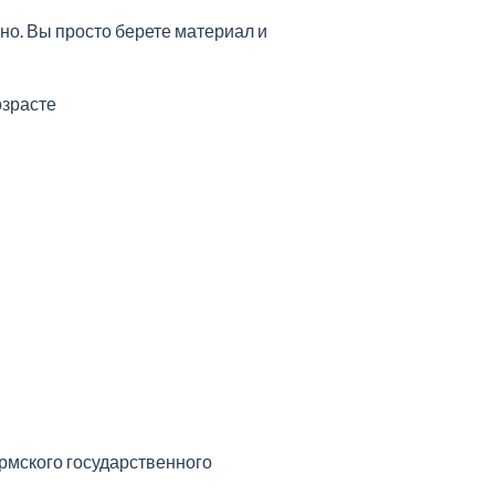
ано. Вы просто берете материал и
озрасте
рмского государственного