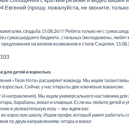
 Евгений (прошу, пожалуйста, не звоните, только
ажигалки, свадьба 15.08.26!!!! Ребята только не с сумасшедш
у без сумасшедшего бюджета , стильных (молодожены, любят к
предложения на велком возможном в стиле Сицилия, 15.08.2
a103
и для детей и взрослых.
ения «Твоя Нота» расширяет команду. Мы ищем талантливых
и взрослых. Сейчас у нас открыты две ключевые вакансии:
у (4 направления). Мы ищем универсального наставника для 
итара, барабаны, вокал и клавиши. Если вы любите детей и
ние в увлекательную игру — мы ждем вас
 во взрослую школу. Ищем профи, который умеет работать с
иков по двум направлениям: гитара и вокал