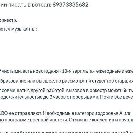
сии писать в вотсап: 89373335682
оркестр.
уются музыканты:
₽ чистыми, есть новогодняя «13-я зарплата», ежегодные и е
разование или высшее, но рассмотрят и студентов старших 
 совмещать с другой работой, вызовов в оркестр может быть 1
продолжительностью до 3 часов с перерывами. Почти все веч
 СВО не отправляют. Необходимые категории здоровья А или 
по программе военной ипотеки. Отличные коллектив и начал
ные сообщения с кратким резюме и видео вашей 