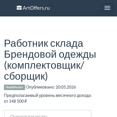
ArtOffers.ru
Toggl
navig
Работник склада
Брендовой одежды
(комплектовщик/
сборщик)
Опубликовано:
20.05.2026
HeadHunter
Предполагаемый уровень месячного дохода:
от 148 500 ₽
Оцените вакансию: