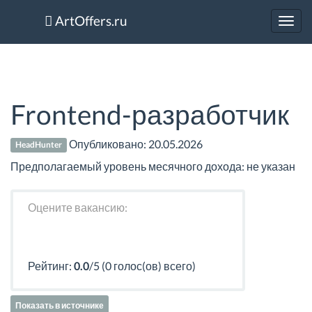
ArtOffers.ru
Toggl
navig
Frontend-разработчик
Опубликовано:
20.05.2026
HeadHunter
Предполагаемый уровень месячного дохода: не указан
Оцените вакансию:
Рейтинг:
0.0
/5 (0 голос(ов) всего)
Показать в источнике