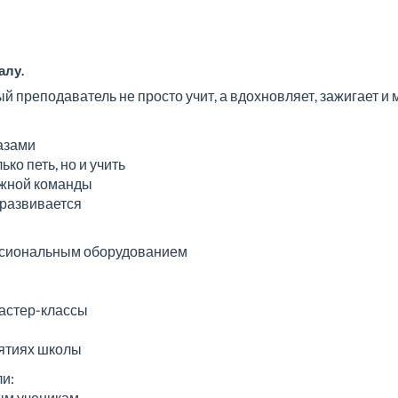
алу.
й преподаватель не просто учит, а вдохновляет, зажигает и 
азами
ко петь, но и учить
ружной команды
 развивается
ссиональным оборудованием
мастер-классы
иятиях школы
ли:
ным ученикам