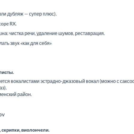
или дубляж — супер плюс).
tope RX.
на: чистка речи, удаление шумов, реставрация.
ать звук «как для себя»
листы.
уется вокалистами эстрадно-джазовый вокал (можно с саксоф
з).
менский район.
ov
 скрипки, виолончели.