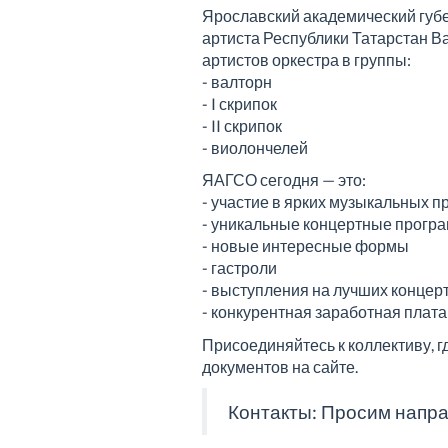
Ярославский академический губе
артиста Республики Татарстан В
артистов оркестра в группы:
- валторн
- I скрипок
- II скрипок
- виолончелей
ЯАГСО сегодня — это:
- участие в ярких музыкальных п
- уникальные концертные прогр
- новые интересные формы
- гастроли
- выступления на лучших концер
- конкурентная заработная плата
Присоединяйтесь к коллективу, 
документов на сайте.
Контакты: Просим напра