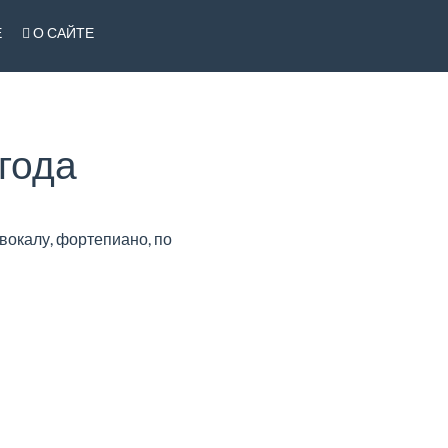
Е
О САЙТЕ
года
вокалу, фортепиано, по