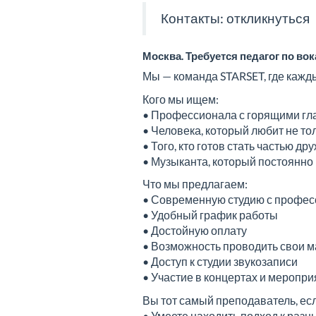
Контакты:
откликнуться
Москва. Требуется педагог по вок
Мы — команда STARSET, где кажды
Кого мы ищем:
• Профессионала с горящими гл
• Человека, который любит не толь
• Того, кто готов стать частью д
• Музыканта, который постоянно
Что мы предлагаем:
• Современную студию с профе
• Удобный график работы
• Достойную оплату
• Возможность проводить свои 
• Доступ к студии звукозаписи
• Участие в концертах и меропр
Вы тот самый преподаватель, ес
• Умеете находить подход к раз