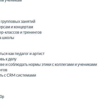
 групповых занятий
курсам и концертам
ер-классов и тренингов
та школы
ся как педагог и артист
вь к делу
ве и соблюдать нормы этики с коллегами и учениками
нгов
ть с CRM системами
00р