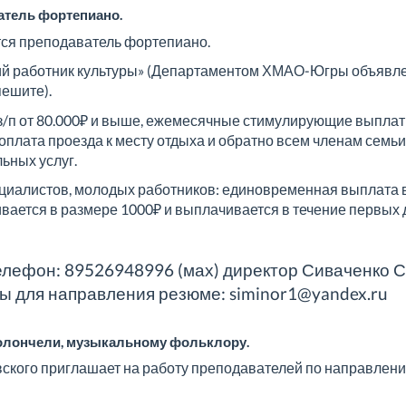
атель фортепиано.
тся преподаватель фортепиано.
кий работник культуры» (Департаментом ХМАО-Югры объявл
пешите).
/п от 80.000₽ и выше, ежемесячные стимулирующие выплаты
оплата проезда к месту отдыха и обратно всем членам семьи 
ьных услуг.
циалистов, молодых работников: единовременная выплата 
вается в размере 1000₽ и выплачивается в течение первых 
елефон: 89526948996 (мах) директор Сиваченко 
ы для направления резюме: siminor1@yandex.ru
иолончели, музыкальному фольклору.
вского приглашает на работу преподавателей по направлени