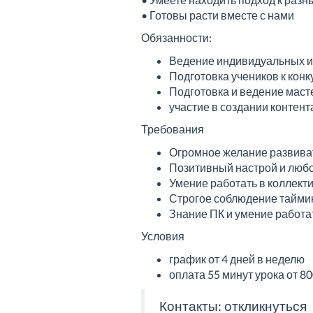
• Готовы расти вместе с нами
Обязанности:
Ведение индивидуальных и
Подготовка учеников к кон
Подготовка и ведение маст
участие в создании контен
Требования
Огромное желание развивать
Позитивный настрой и любо
Умение работать в коллекти
Строгое соблюдение тайми
Знание ПК и умение работа
Условия
график от 4 дней в неделю
оплата 55 минут урока от 8
Контакты:
откликнуться