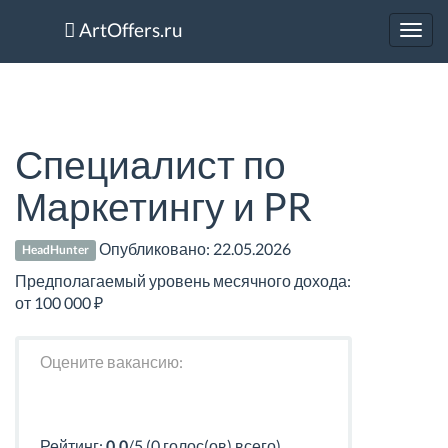
ArtOffers.ru
Toggl
navig
Специалист по
Маркетингу и PR
Опубликовано:
22.05.2026
HeadHunter
Предполагаемый уровень месячного дохода:
от 100 000 ₽
Оцените вакансию:
Рейтинг:
0.0
/5 (0 голос(ов) всего)