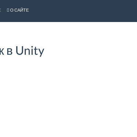
Е
О САЙТЕ
к в Unity