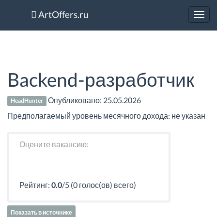
ArtOffers.ru
Toggl
navig
Backend-разработчик
Опубликовано:
25.05.2026
HeadHunter
Предполагаемый уровень месячного дохода: не указан
Оцените вакансию:
Рейтинг:
0.0
/5 (0 голос(ов) всего)
Показать в источнике