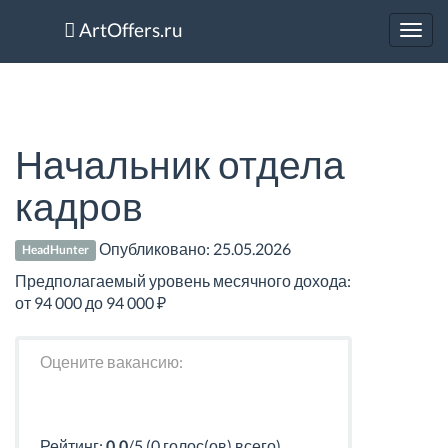
ArtOffers.ru
Toggl
navig
Начальник отдела
кадров
Опубликовано:
25.05.2026
HeadHunter
Предполагаемый уровень месячного дохода:
от 94 000 до 94 000 ₽
Оцените вакансию:
Рейтинг:
0.0
/5 (0 голос(ов) всего)