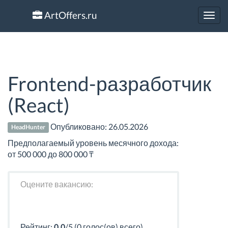
ArtOffers.ru
Toggl
navig
Frontend-разработчик
(React)
Опубликовано:
26.05.2026
HeadHunter
Предполагаемый уровень месячного дохода:
от 500 000 до 800 000 ₸
Оцените вакансию:
Рейтинг:
0.0
/5 (0 голос(ов) всего)