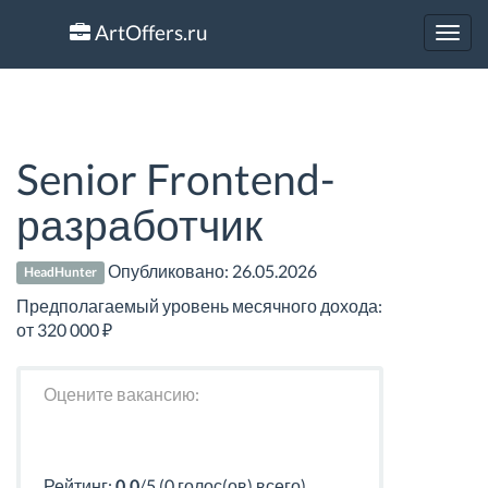
ArtOffers.ru
Toggl
navig
Senior Frontend-
разработчик
Опубликовано:
26.05.2026
HeadHunter
Предполагаемый уровень месячного дохода:
от 320 000 ₽
Оцените вакансию:
Рейтинг:
0.0
/5 (0 голос(ов) всего)