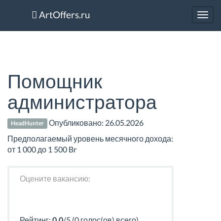
ArtOffers.ru
Toggl
navig
Помощник
администратора
Опубликовано:
26.05.2026
HeadHunter
Предполагаемый уровень месячного дохода:
от 1 000 до 1 500 Br
Оцените вакансию:
Рейтинг:
0.0
/5 (0 голос(ов) всего)