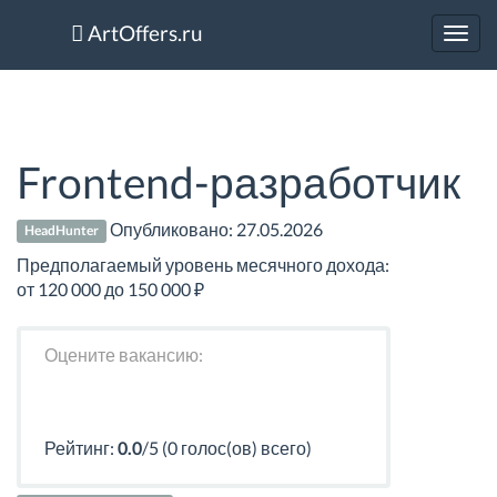
ArtOffers.ru
Toggl
navig
Frontend-разработчик
Опубликовано:
27.05.2026
HeadHunter
Предполагаемый уровень месячного дохода:
от 120 000 до 150 000 ₽
Оцените вакансию:
Рейтинг:
0.0
/5 (0 голос(ов) всего)