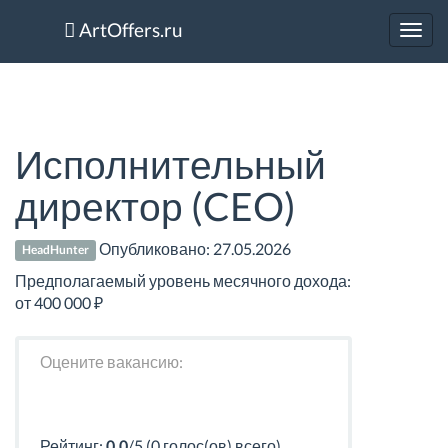
ArtOffers.ru
Toggl
navig
Исполнительный
директор (CEO)
Опубликовано:
27.05.2026
HeadHunter
Предполагаемый уровень месячного дохода:
от 400 000 ₽
Оцените вакансию:
Рейтинг:
0.0
/5 (0 голос(ов) всего)