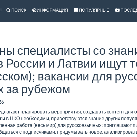
u
ПОИСК
ИНФОРМАЦИЯ
ПОПУЛЯРНЫЕ
ПОСЛЕ
ны специалисты со знан
в России и Латвии ищут т
сском); вакансии для ру
 за рубежом
26
редлагают планировать мероприятия, создавать контент для 
ты в НКО необходимы, приветствуются знание других попул
аленная работа (весь мир) для русскоязычных: приглашают пи
общаться с подписчиками, придумывать новое, анализироват