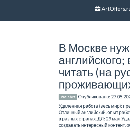
ArtOffers.r
В Москве нуж
английского; 
читать (на ру
проживающих
Опубликовано:
27.05.20
VacInArt
Удаленная работа (весь мир): п
Отличный английский, опыт рабо
в разных странах. ДЛ: 29 мая Уд
создавать интересный контент, 