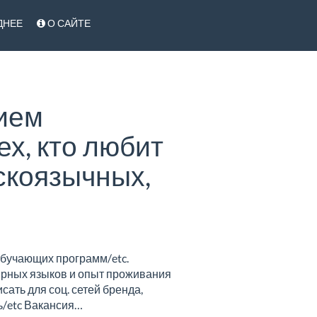
ДНЕЕ
О САЙТЕ
ием
ех, кто любит
сскоязычных,
обучающих программ/etc.
ярных языков и опыт проживания
сать для соц. сетей бренда,
ь/etc Вакансия…