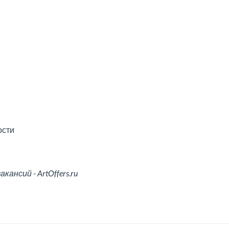
ости
ансий - ArtOffers.ru