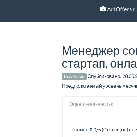
ArtOffers.r
Менеджер соп
стартап, онл
Опубликовано:
28.05.
HeadHunter
Предполагаемый уровень месячно
Оцените вакансию:
Рейтинг:
0.0
/5 (0 голос(ов) все