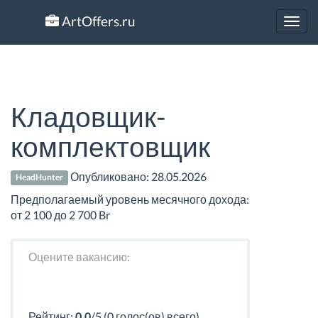
ArtOffers.ru
Toggl
navig
Кладовщик-
комплектовщик
Опубликовано:
28.05.2026
HeadHunter
Предполагаемый уровень месячного дохода:
от 2 100 до 2 700 Br
Оцените вакансию:
Рейтинг:
0.0
/5 (0 голос(ов) всего)