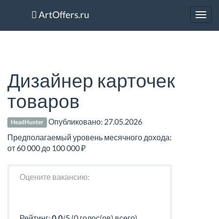
ArtOffers.ru
Toggl
navig
Дизайнер карточек
товаров
Опубликовано:
27.05.2026
HeadHunter
Предполагаемый уровень месячного дохода:
от 60 000 до 100 000 ₽
Оцените вакансию:
Рейтинг:
0.0
/5 (0 голос(ов) всего)