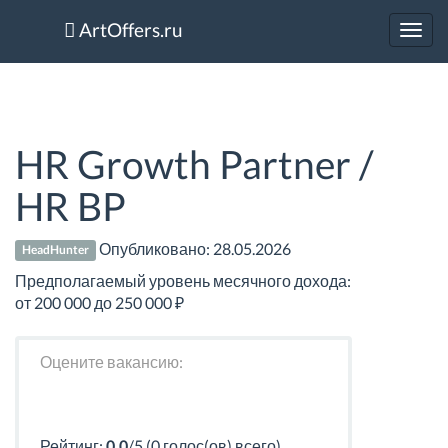
ArtOffers.ru
Toggl
navig
HR Growth Partner /
HR BP
Опубликовано:
28.05.2026
HeadHunter
Предполагаемый уровень месячного дохода:
от 200 000 до 250 000 ₽
Оцените вакансию:
Рейтинг:
0.0
/5 (0 голос(ов) всего)