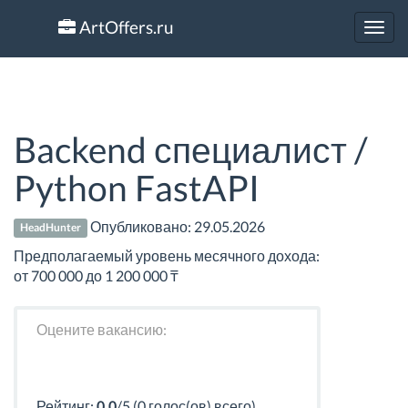
ArtOffers.ru
Toggl
navig
Backend специалист /
Python FastAPI
Опубликовано:
29.05.2026
HeadHunter
Предполагаемый уровень месячного дохода:
от 700 000 до 1 200 000 ₸
Оцените вакансию:
Рейтинг:
0.0
/5 (0 голос(ов) всего)