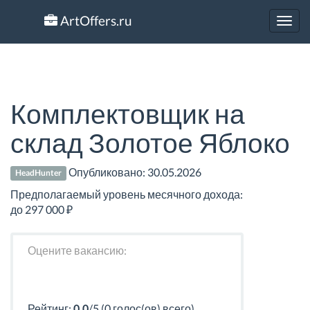
ArtOffers.ru
Toggl
navig
Комплектовщик на
склад Золотое Яблоко
Опубликовано:
30.05.2026
HeadHunter
Предполагаемый уровень месячного дохода:
до 297 000 ₽
Оцените вакансию:
Рейтинг:
0.0
/5 (0 голос(ов) всего)