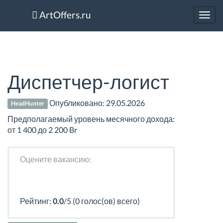
ArtOffers.ru
Toggl
navig
Диспетчер-логист
Опубликовано:
29.05.2026
HeadHunter
Предполагаемый уровень месячного дохода:
от 1 400 до 2 200 Br
Оцените вакансию:
Рейтинг:
0.0
/5 (0 голос(ов) всего)