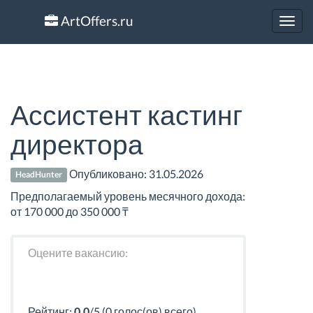
ArtOffers.ru
Toggl
navig
Ассистент кастинг
директора
Опубликовано:
31.05.2026
HeadHunter
Предполагаемый уровень месячного дохода:
от 170 000 до 350 000 ₸
Оцените вакансию:
Рейтинг:
0.0
/5 (0 голос(ов) всего)