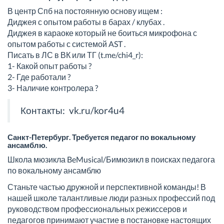
В центр Спб на постоянную основу ищем :
Диджея с опытом работы в барах / клубах .
Диджея в караоке который не боиться микрофона с
опытом работы с системой AST .
Писать в ЛС в ВК или ТГ (t.me/chi4_r):
1- Какой опыт работы ?
2- Где работали ?
3- Наличие контролера ?
Контакты:
vk.ru/kor4u4
Санкт-Петербург. Требуется педагог по вокальному
ансамблю.
Школа мюзикла BeMusical/Бимюзикл в поисках педагога
по вокальному ансамблю
Станьте частью дружной и перспективной команды! В
нашей школе талантливые люди разных профессий под
руководством профессиональных режиссеров и
педагогов принимают участие в постановке настоящих