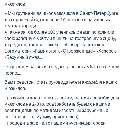
мюзиклов!
• Мы крупнейшая школа мюзикла в Санкт-Петербурге,
• за прошлый год провели 16 показов в различных
театрах города,
• также за год более 100 учеников с нами исполнили
свою заветную мечту и вышли на театральную сцену,
• среди постановок школы - «Собор Парижской
Богоматери», «Гамильтон», «Отверженные», «Хезерс»,
«Безумный джаз»…
Открываем вакансию педагога по ансамблю на летний
период.
Вам предстоит стать руководителем ансамбля наших
мюзиклов:
- разучить и подготовить к показу партии ансамбля для
мюзиклов на 2-3 голоса (работать будем с нашими
адаптациями по мотивам известных зарубежных
постановок, на музыку оригиналов);
- проводить занятия с нашими учениками, среди