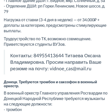
- Главное здание ДШИ: г. Видное, мкр. Солнечный, д. 5а
- Отделение ДШИ: рп Горки Ленинские, Новое шоссе, д.
79
Нагрузка от ставки (3-4 дня в неделю) — от 34.000₽ +
доплаты за категорию, предусмотрены стимулирующие
выплаты.
Трудоустройство по ТК, возможно совмещение.
Приветствуются студенты ВУЗов.
Контакты: 84955413644 Титаева Оксана
Владимировна. Просим направить Ваше
резюме на почту: vidnoe_cas@mail.ru
Донецк. Требуются тромбон и саксофон в военный
оркестр.
В военный оркестр Главного управления Росгвардии по
Донецкой Народной Республике требуются музыканты
на следующие должности:
- тромбон