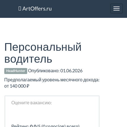
ArtOffers.ru
Toggl
navig
Персональный
водитель
Опубликовано:
01.06.2026
HeadHunter
Предполагаемый уровень месячного дохода:
от 140 000 ₽
Оцените вакансию:
Рейтинг:
0.0
/5 (0 голос(ов) всего)