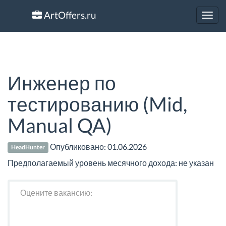
ArtOffers.ru
Toggl
navig
Инженер по
тестированию (Mid,
Manual QA)
Опубликовано:
01.06.2026
HeadHunter
Предполагаемый уровень месячного дохода: не указан
Оцените вакансию: