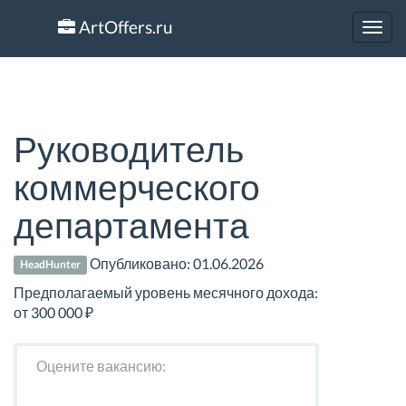
ArtOffers.ru
Toggl
navig
Руководитель
коммерческого
департамента
Опубликовано:
01.06.2026
HeadHunter
Предполагаемый уровень месячного дохода:
от 300 000 ₽
Оцените вакансию: