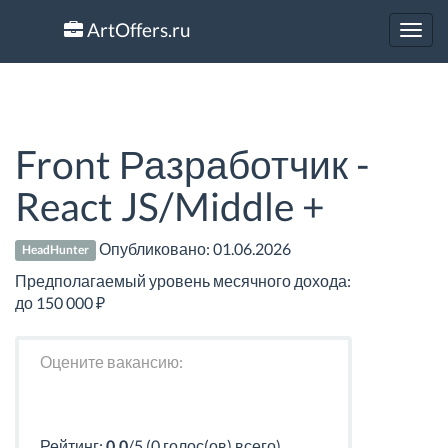
ArtOffers.ru
Toggl
navig
Front Разработчик -
React JS/Middle +
Опубликовано:
01.06.2026
HeadHunter
Предполагаемый уровень месячного дохода:
до 150 000 ₽
Оцените вакансию:
Рейтинг:
0.0
/5 (0 голос(ов) всего)