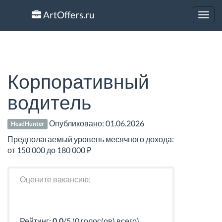
ArtOffers.ru
Toggl
navig
Корпоративный
водитель
Опубликовано:
01.06.2026
HeadHunter
Предполагаемый уровень месячного дохода:
от 150 000 до 180 000 ₽
Оцените вакансию:
Рейтинг:
0.0
/5 (0 голос(ов) всего)